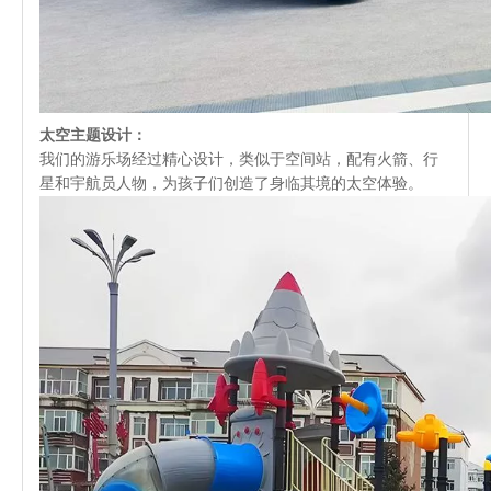
太空主题设计：
我们的游乐场经过精心设计，类似于空间站，配有火箭、行
星和宇航员人物，为孩子们创造了身临其境的太空体验。