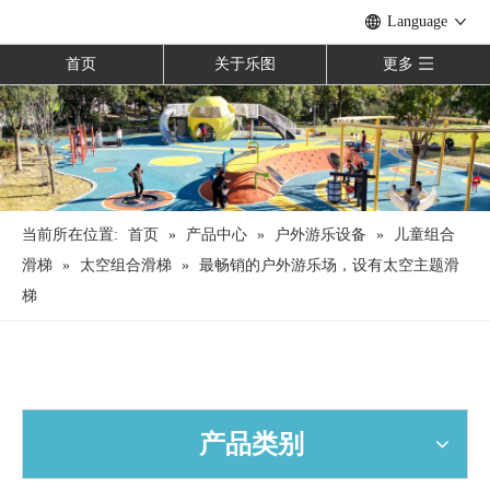
Language
首页
关于乐图
更多
当前所在位置:
首页
»
产品中心
»
户外游乐设备
»
儿童组合
滑梯
»
太空组合滑梯
»
最畅销的户外游乐场，设有太空主题滑
梯
产品类别