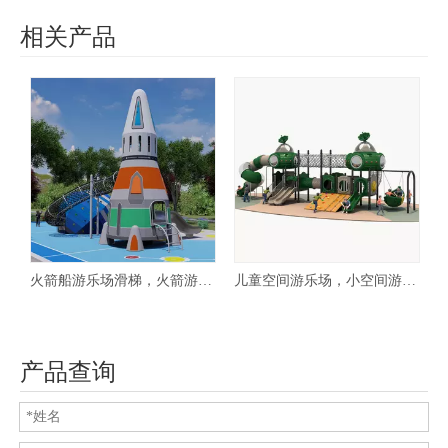
相关产品
，火箭游乐场滑梯交易者
儿童空间游乐场，小空间游乐场设备贸易商
太空船游乐场，外太空游乐场制造商
产品查询