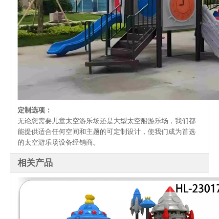
定制选项：
无论您需要儿童太空游乐场还是大型太空船游乐场，我们都
能提供适合任何空间和主题的可定制设计，使我们成为首选
的太空游乐场设备经销商。
相关产品