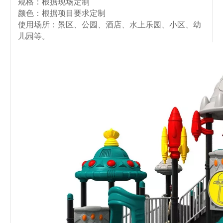
规格：根据现场定制
颜色：根据项目要求定制
使用场所：景区、公园、酒店、水上乐园、小区、幼
儿园等。