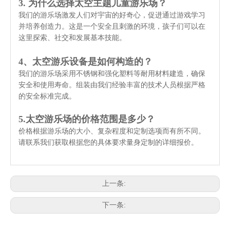
3. 为什么选择太空主题儿童游乐场？
我们的游乐场激发人们对宇宙的好奇心，促进通过游戏学习
并培养创造力。这是一个安全且刺激的环境，孩子们可以在
这里探索、社交和发展基本技能。
4、太空游乐设备是如何构造的？
我们的游乐场采用不锈钢和强化塑料等耐用材料建造，确保
安全和使用寿命。组装由我们经验丰富的技术人员根据严格
的安全标准完成。
5.太空游乐场的价格范围是多少？
价格根据游乐场的大小、复杂程度和定制选项而有所不同。
请联系我们获取根据您的具体要求量身定制的详细报价。
上一条:
下一条: