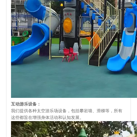
互动游乐设备：
我们提供各种太空游乐场设备，包括攀岩墙、滑梯等，所有
这些都旨在增强身体活动和认知发展。