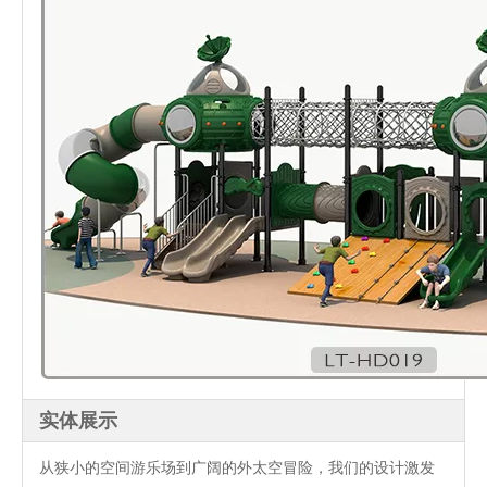
实体展示
从狭小的空间游乐场到广阔的外太空冒险，我们的设计激发