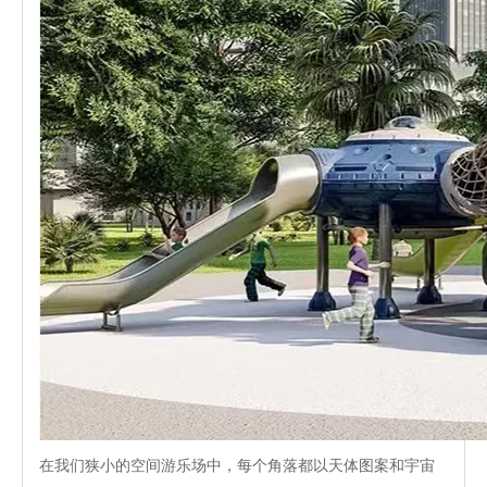
在我们狭小的空间游乐场中，每个角落都以天体图案和宇宙