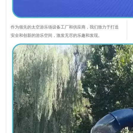
作为领先的太空游乐场设备工厂和供应商，我们致力于打造
安全和创新的游乐空间，激发无尽的乐趣和发现。