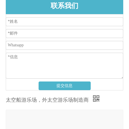
联系我们
提交信息
太空船游乐场，外太空游乐场制造商