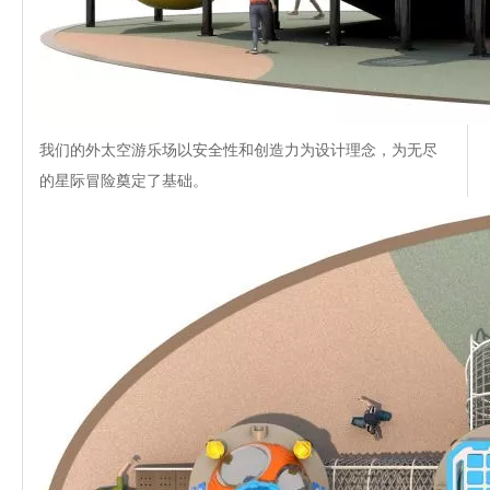
我们的外太空游乐场以安全性和创造力为设计理念，为无尽
的星际冒险奠定了基础。