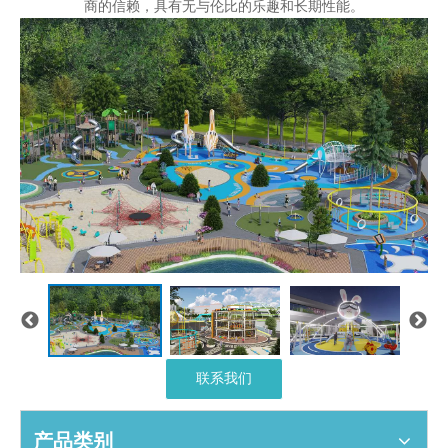
商的信赖，具有无与伦比的乐趣和长期性能。
联系我们
产品类别