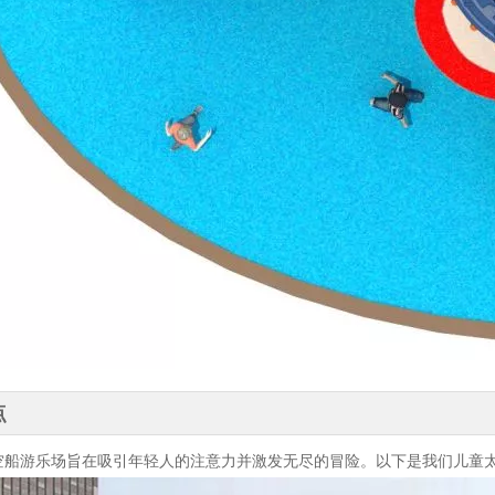
点
空船游乐场旨在吸引年轻人的注意力并激发无尽的冒险。以下是我们儿童