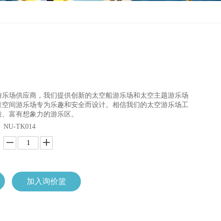
游乐场供应商，我们提供创新的太空船游乐场和太空主题游乐场
童空间游乐场专为乐趣和安全而设计。相信我们的太空游乐场工
质、富有想象力的游乐区。
NU-TK014
加入询价篮