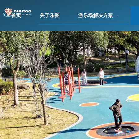
首页
关于乐图
游乐场解决方案