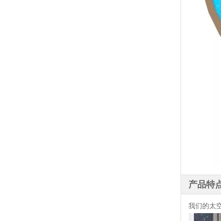
产品特
我们的太