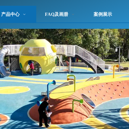
产品中心
FAQ及画册
案例展示