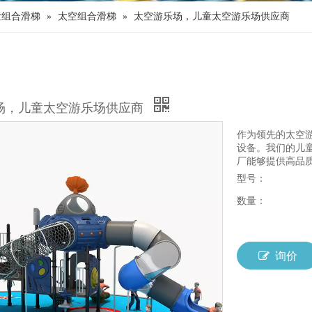
童组合滑梯
»
太空组合滑梯
»
太空游乐场，儿童太空游乐场供应商
场，儿童太空游乐场供应商
作为领先的太空
设备。我们的儿
厂能够提供高品
型号：
数量：
询价