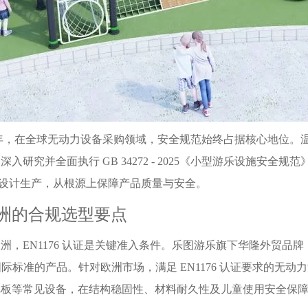
6 年，在全球无动力设备采购领域，安全规范始终占据核心地位
入研究并全面执行 GB 34272 - 2025《小型游乐设施安全规范
1 规范设计生产，从根源上保障产品质量与安全。
洲的合规选型要点
洲，EN1176 认证是关键准入条件。乐图游乐旗下华隆外贸品牌
等国际标准的产品。针对欧洲市场，满足 EN1176 认证要求的
跷板等常见设备，在结构稳固性、材料耐久性及儿童使用安全保