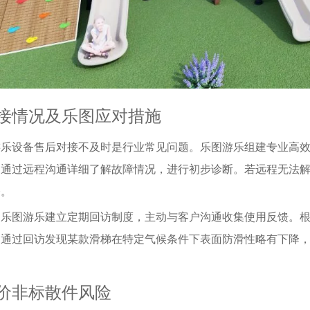
接情况及乐图应对措施
游乐设备售后对接不及时是行业常见问题。乐图游乐组建专业高
。通过远程沟通详细了解故障情况，进行初步诊断。若远程无法
修。
，乐图游乐建立定期回访制度，主动与客户沟通收集使用反馈。
如通过回访发现某款滑梯在特定气候条件下表面防滑性略有下降
价非标散件风险