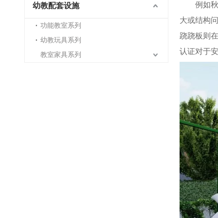
例如
幼教配套设施
大或结构
功能教室系列
跷跷板则在
幼教玩具系列
认证对于
教室家具系列