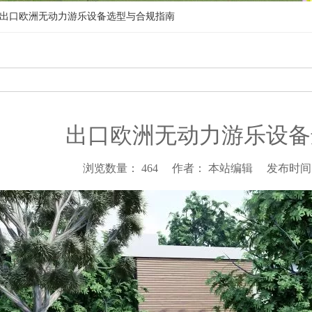
出口欧洲无动力游乐设备选型与合规指南
出口欧洲无动力游乐设备
浏览数量：
464
作者： 本站编辑 发布时间： 2