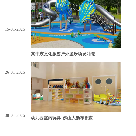
15-01-2026
某中东文化旅游户外游乐场设计综合分析
26-01-2026
08-01-2026
幼儿园室内玩具_佛山大沥布鲁森国际幼儿园