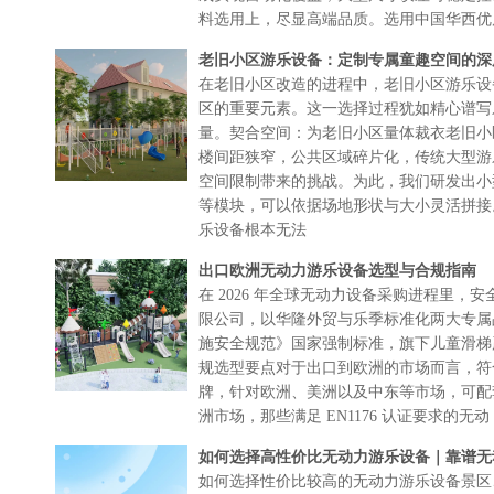
料选用上，尽显高端品质。选用中国华西优
老旧小区游乐设备：定制专属童趣空间的深
在老旧小区改造的进程中，老旧小区游乐设
区的重要元素。这一选择过程犹如精心谱写
量。契合空间：为老旧小区量体裁衣老旧小
楼间距狭窄，公共区域碎片化，传统大型游
空间限制带来的挑战。为此，我们研发出小
等模块，可以依据场地形状与大小灵活拼接
乐设备根本无法
出口欧洲无动力游乐设备选型与合规指南
在 2026 年全球无动力设备采购进程里
限公司，以华隆外贸与乐季标准化两大专属品牌为
施安全规范》国家强制标准，旗下儿童滑梯严格依照
规选型要点对于出口到欧洲的市场而言，符合
牌，针对欧洲、美洲以及中东等市场，可配套
洲市场，那些满足 EN1176 认证要求的无动
如何选择高性价比无动力游乐设备｜靠谱无
如何选择性价比较高的无动力游乐设备景区