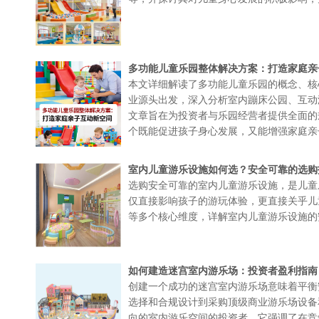
多功能儿童乐园整体解决方案：打造家庭亲
本文详细解读了多功能儿童乐园的概念、核
业源头出发，深入分析室内蹦床公园、互动
文章旨在为投资者与乐园经营者提供全面的
个既能促进孩子身心发展，又能增强家庭亲
室内儿童游乐设施如何选？安全可靠的选购
选购安全可靠的室内儿童游乐设施，是儿童
仅直接影响孩子的游玩体验，更直接关乎儿
等多个核心维度，详解室内儿童游乐设施的
如何建造迷宫室内游乐场：投资者盈利指南
创建一个成功的迷宫室内游乐场意味着平衡
选择和合规设计到采购顶级商业游乐场设备
向的室内游乐空间的投资者，它强调了在竞