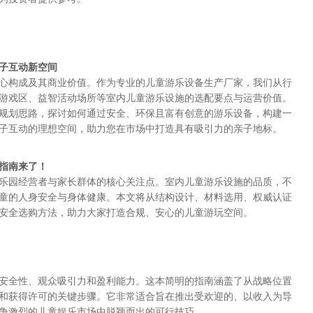
子互动新空间
心构成及其商业价值。作为专业的儿童游乐设备生产厂家，我们从行
游戏区、益智活动场所等室内儿童游乐设施的选配要点与运营价值。
规划思路，探讨如何通过安全、环保且富有创意的游乐设备，构建一
子互动的理想空间，助力您在市场中打造具有吸引力的亲子地标。
指南来了！
乐园经营者与家长群体的核心关注点。室内儿童游乐设施的品质，不
童的人身安全与身体健康。本文将从结构设计、材料选用、权威认证
安全选购方法，助力大家打造合规、安心的儿童游玩空间。
安全性、观众吸引力和盈利能力。这本简明的指南涵盖了从战略位置
和获得许可的关键步骤。它非常适合旨在推出受欢迎的、以收入为导
争激烈的儿童娱乐市场中脱颖而出的可行技巧。