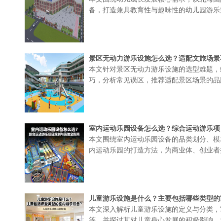
备，打造兼具教育性与趣味性的幼儿园游乐
景区无动力游乐设施怎么选？适配文旅场景
本文针对景区无动力游乐设施的选型难题，
巧，分析常见误区，推荐适配景区场景的品
室内运动乐园设备怎么选？综合运动游乐项
本文围绕室内运动乐园设备的品类划分、模
内运动乐园的打造方法，为商业体、创业者
儿童游乐设施是什么？主要包括哪些类型的
本文深入解析儿童游乐设施的定义与分类，
等，并探讨其对儿童身心发展的积极影响，