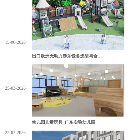
15-06-2026
出口欧洲无动力游乐设备选型与合规指南
25-03-2026
幼儿园儿童玩具_广东实验幼儿园
23-03-2026