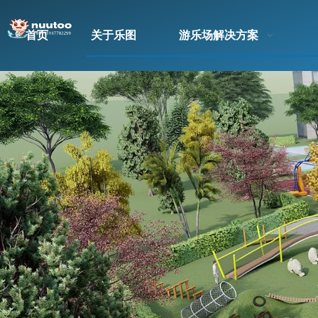
首页
关于乐图
游乐场解决方案