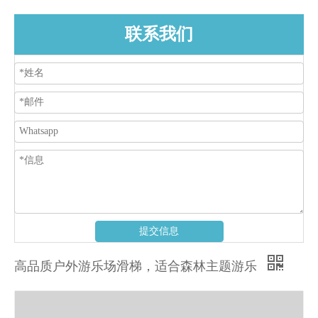
联系我们
提交信息
高品质户外游乐场滑梯，适合森林主题游乐