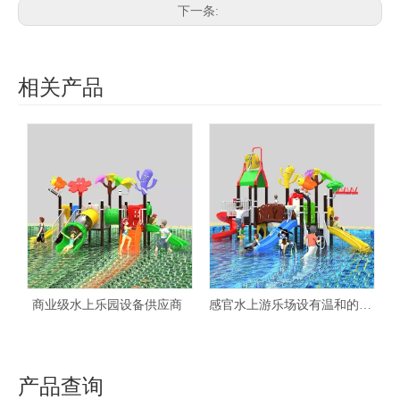
下一条:
相关产品
商
感官水上游乐场设有温和的滑梯
儿童水上乐园的创新水滑梯
产品查询