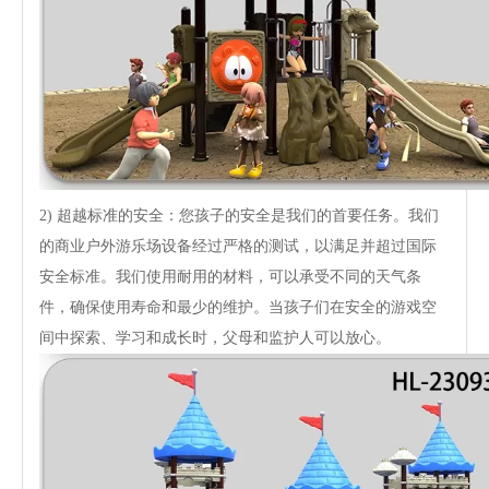
2) 超越标准的安全：您孩子的安全是我们的首要任务。我们
的商业户外游乐场设备经过严格的测试，以满足并超过国际
安全标准。我们使用耐用的材料，可以承受不同的天气条
件，确保使用寿命和最少的维护。当孩子们在安全的游戏空
间中探索、学习和成长时，父母和监护人可以放心。