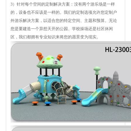
3）针对每个空间的定制解决方案：没有两个游乐场是一样
的，设备也不应该是一样的。我们的定制选项允许您定制户
外游乐解决方案，以适合您的特定空间、主题和预算。无论
您是要建造一个异想天开的公园、学校操场还是社区休闲
区，我们都拥有专业知识来将您的愿景变为现实。