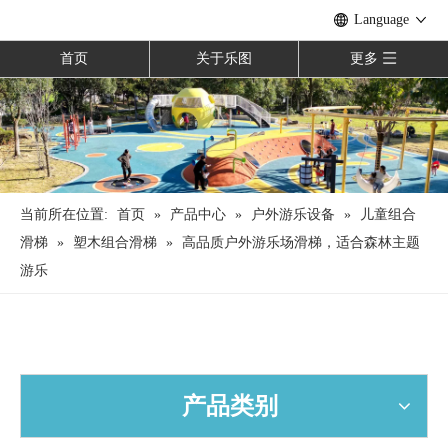
Language
首页
关于乐图
更多
当前所在位置:
首页
»
产品中心
»
户外游乐设备
»
儿童组合
滑梯
»
塑木组合滑梯
»
高品质户外游乐场滑梯，适合森林主题
游乐
产品类别