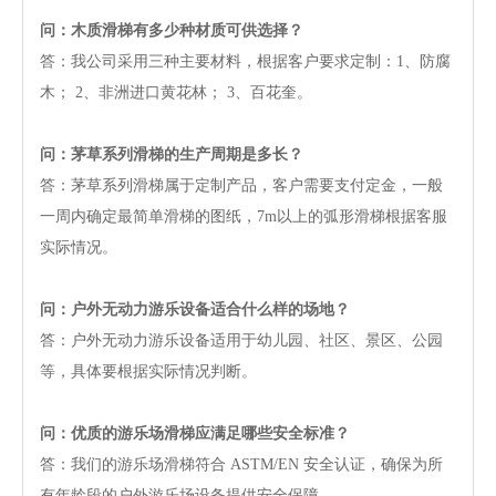
问：木质滑梯有多少种材质可供选择？
答：我公司采用三种主要材料，根据客户要求定制：1、防腐
木； 2、非洲进口黄花林； 3、百花奎。
问：茅草系列滑梯的生产周期是多长？
答：茅草系列滑梯属于定制产品，客户需要支付定金，一般
一周内确定最简单滑梯的图纸，7m以上的弧形滑梯根据客服
实际情况。
问：户外无动力游乐设备适合什么样的场地？
答：户外无动力游乐设备适用于幼儿园、社区、景区、公园
等，具体要根据实际情况判断。
问：优质的游乐场滑梯应满足哪些安全标准？
答：我们的游乐场滑梯符合 ASTM/EN 安全认证，确保为所
有年龄段的户外游乐场设备提供安全保障。