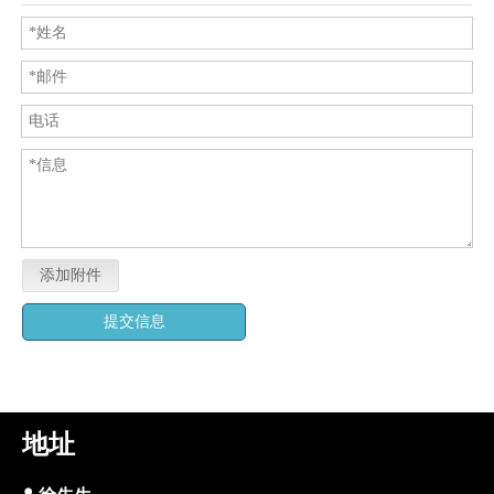
添加附件
提交信息
地址