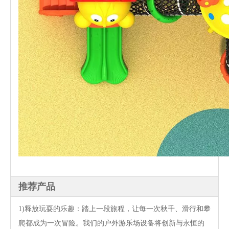
推荐产品
1)释放玩耍的乐趣：踏上一段旅程，让每一次秋千、滑行和攀
爬都成为一次冒险。我们的户外游乐场设备将创新与永恒的