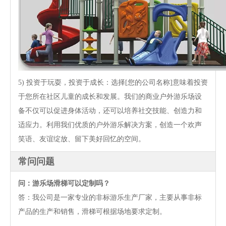
5) 投资于玩耍，投资于成长：选择[您的公司名称]意味着投资
于您所在社区儿童的成长和发展。我们的商业户外游乐场设
备不仅可以促进身体活动，还可以培养社交技能、创造力和
适应力。利用我们优质的户外游乐解决方案，创造一个欢声
笑语、友谊绽放、留下美好回忆的空间。
常问问题
问：游乐场滑梯可以定制吗？
答：我公司是一家专业的非标游乐生产厂家，主要从事非标
产品的生产和销售，滑梯可根据场地要求定制。