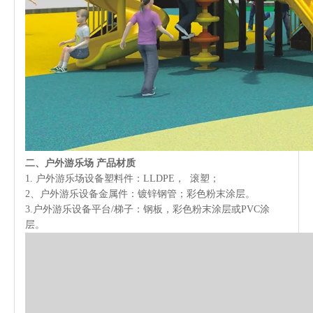
二、
户外游乐场
产品材质
1. 户外游乐场设备塑料件：LLDPE， 滚塑；
2、户外游乐设备金属件：镀锌钢管；彩色粉末涂层。
3.户外游乐设备平台/梯子：钢板，彩色粉末涂层或PVC涂
层。