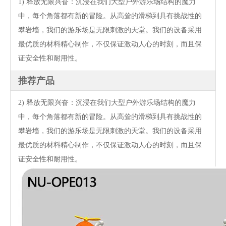
1) 释放无限兴奋：沉浸在我们大型户外游乐场结构的魔力
中，每个角落都有新的冒险。从高耸的滑梯到具有挑战性的
攀岩墙，我们的游乐场是无限刺激的天堂。我们的设备采用
最优质的材料精心制作，不仅保证激动人心的时刻，而且保
证安全性和耐用性。
推荐产品
2) 释放无限兴奋：沉浸在我们大型户外游乐场结构的魔力
中，每个角落都有新的冒险。从高耸的滑梯到具有挑战性的
攀岩墙，我们的游乐场是无限刺激的天堂。我们的设备采用
最优质的材料精心制作，不仅保证激动人心的时刻，而且保
证安全性和耐用性。