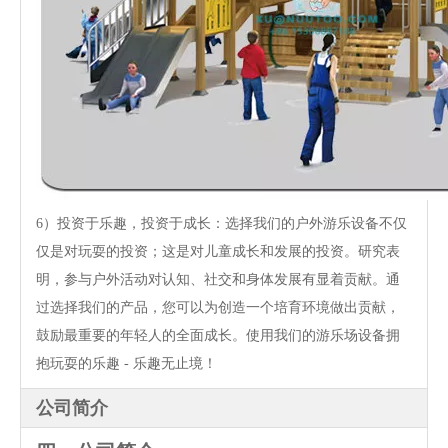
6）投资于乐趣，投资于成长：选择我们的户外游乐设备不仅
仅是对玩耍的投资；这是对儿童成长和发展的投资。研究表
明，参与户外活动对认知、社交和身体发展有显着贡献。通
过选择我们的产品，您可以为创造一个培育环境做出贡献，
鼓励最重要的年轻人的全面成长。使用我们的游乐场设备拥
抱玩耍的乐趣 - 乐趣无止境！
公司简介