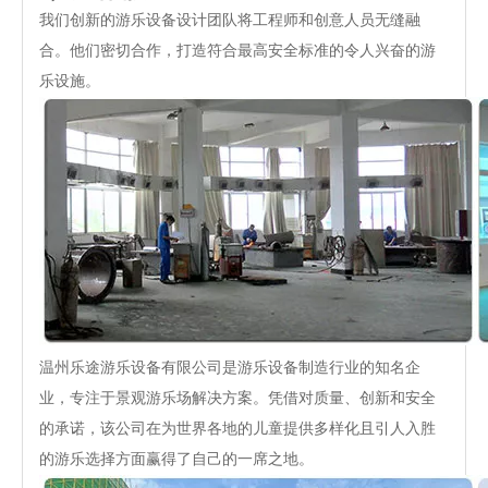
我们创新的游乐设备设计团队将工程师和创意人员无缝融
合。他们密切合作，打造符合最高安全标准的令人兴奋的游
乐设施。
温州乐途游乐设备有限公司是游乐设备制造行业的知名企
业，专注于景观游乐场解决方案。凭借对质量、创新和安全
的承诺，该公司在为世界各地的儿童提供多样化且引人入胜
的游乐选择方面赢得了自己的一席之地。