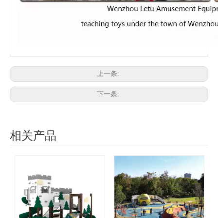
上一条:
下一条:
相关产品