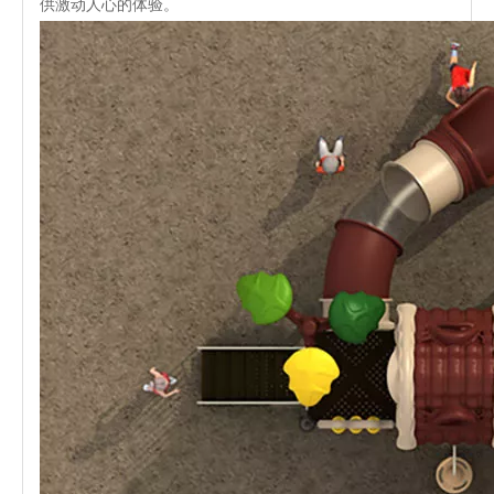
供激动人心的体验。