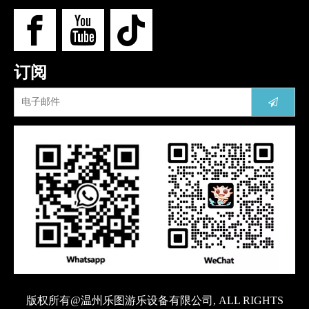
订阅
版权所有@温州乐图游乐设备有限公司, ALL RIGHTS