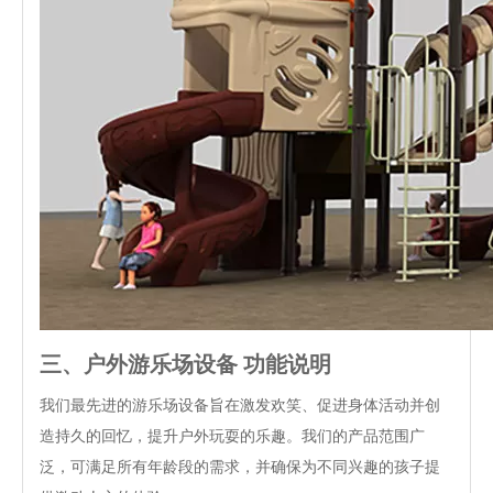
三、
户外游乐场设备
功能说明
我们最先进的游乐场设备旨在激发欢笑、促进身体活动并创
造持久的回忆，提升户外玩耍的乐趣。我们的产品范围广
泛，可满足所有年龄段的需求，并确保为不同兴趣的孩子提