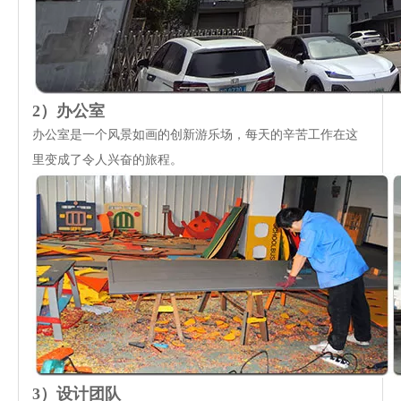
2）办公室
办公室是一个风景如画的创新游乐场，每天的辛苦工作在这
里变成了令人兴奋的旅程。
3）设计团队