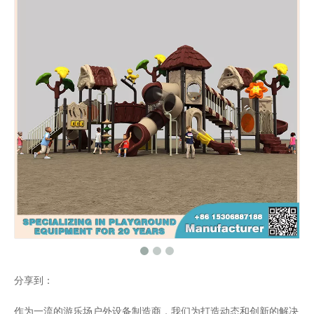
分享到：
作为一流的游乐场户外设备制造商，我们为打造动态和创新的解决