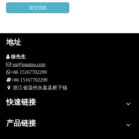
提交信息
地址

徐先生

xu@nuutoo.com

+86 15167702299

+86 15167702299
 浙江省
温州永嘉县桥下镇
快速链接
产品链接