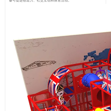
备可促进创造力、社交互动和体育活动。