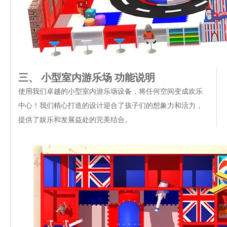
三、
小型室内游乐场
功能说明
使用我们卓越的小型室内游乐场设备，将任何空间变成欢乐
中心！我们精心打造的设计迎合了孩子们的想象力和活力，
提供了娱乐和发展益处的完美结合。