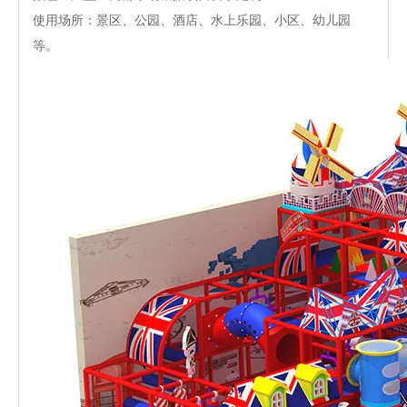
使用场所：景区、公园、酒店、水上乐园、小区、幼儿园
等。