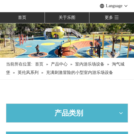
Language
首页
关于乐图
更多
当前所在位置:
首页
»
产品中心
»
室内游乐场设备
»
淘气城
堡
»
英伦风系列
»
充满刺激冒险的小型室内游乐场设备
产品类别