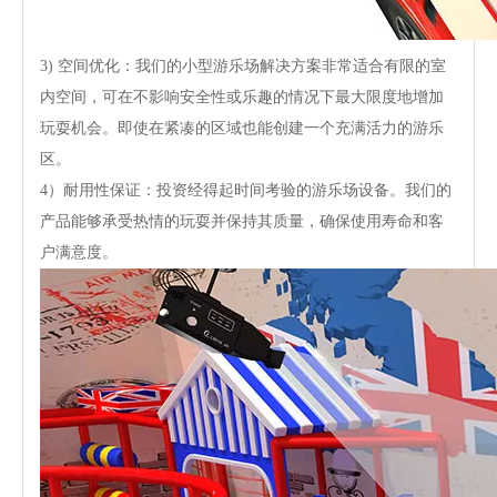
3) 空间优化：我们的小型游乐场解决方案非常适合有限的室
内空间，可在不影响安全性或乐趣的情况下最大限度地增加
玩耍机会。即使在紧凑的区域也能创建一个充满活力的游乐
区。
4）耐用性保证：投资经得起时间考验的游乐场设备。我们的
产品能够承受热情的玩耍并保持其质量，确保使用寿命和客
户满意度。