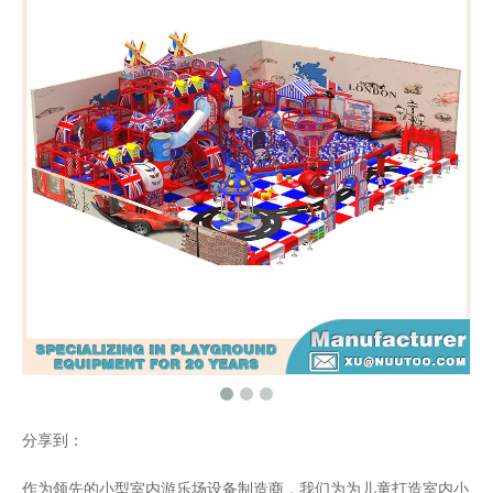
分享到：
作为领先的小型室内游乐场设备制造商，我们为为儿童打造室内小