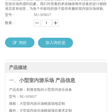
型游乐场而感到自豪。我们对质量的承诺确保每件设备的设计都精
准且富有创意，为各个年龄段的孩子提供有趣的室内游乐场体验。
型号：
NU-SIN017
数量：
询价
加入询价篮
产品描述
一、
小型室内游乐场
产品信息
产品名称：刺激冒险的小型室内游乐设备
型号：NU-SIN017
规格：大型室内游乐场根据场地定制
颜色：大型室内游乐场根据项目要求定制