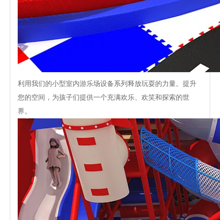
利用我们的小型室内游乐场设备系列释放玩耍的力量。提升
您的空间，为孩子们提供一个充满欢乐、欢笑和探索的世
界。