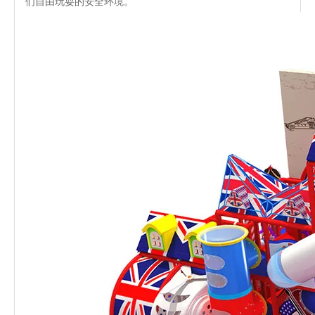
们自由玩耍的安全环境。