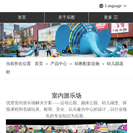
Language
首页
关于乐图
更多
当前所在位置:
首页
»
产品中心
»
幼教配套设施
»
幼儿园器
材
室内游乐场
优质室内游乐场解决方案——运动公园、蹦床公园、幼儿城堡、探
险课程和毛绒玩具。耐用、安全、以乐趣为中心的设计，以行业领
先的专业知识为后盾。