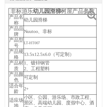
非标游乐
幼儿园滑梯
树屋
产品参数
产品名
幼儿园滑梯
称
产品品
Nuutoo、非标
牌
产品型
LT-HT007
号
产品规
13.5x12.5x6.0（可定制）
格
产品材
1、镀锌钢管
质
2、工程塑料
产品颜
可定制
色
适合年
2+
龄
小区、公园、游乐场、市政工程、
适应场
景区、高端幼儿园、度假中心、酒
地