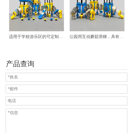
的可定制蘑菇游乐场滑梯
公园用互动蘑菇滑梯，具有攀爬功能
经过安全认证的幼儿蘑菇游乐场滑梯
产品查询