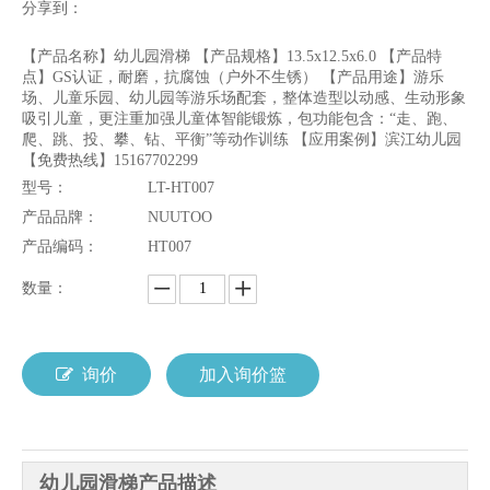
分享到：
【产品名称】幼儿园滑梯 【产品规格】13.5x12.5x6.0 【产品特
点】GS认证，耐磨，抗腐蚀（户外不生锈） 【产品用途】游乐
场、儿童乐园、幼儿园等游乐场配套，整体造型以动感、生动形象
吸引儿童，更注重加强儿童体智能锻炼，包功能包含：“走、跑、
爬、跳、投、攀、钻、平衡”等动作训练 【应用案例】滨江幼儿园
【免费热线】15167702299
型号：
LT-HT007
产品品牌：
NUUTOO
产品编码：
HT007
数量：
询价
加入询价篮
幼儿园滑梯产品描述