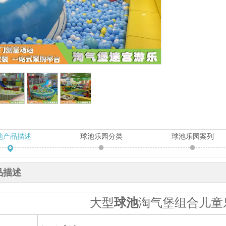
池产品描述
球池乐园分类
球池乐园案列
品描述
大型
球池
淘气堡组合儿童