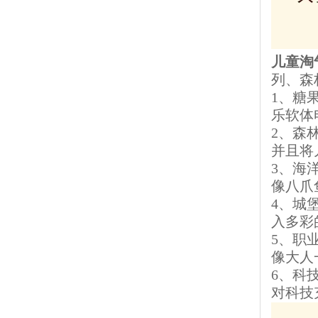
儿童淘
列、森
1、糖
乐软体
2、森
并且将
3、海
像八爪
4、城
入多彩
5、职
像大人
6、科
对科技