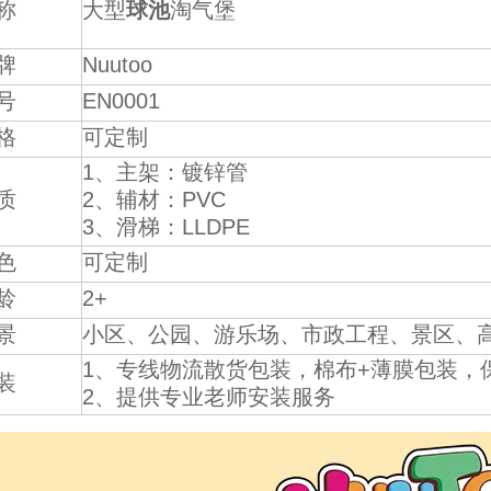
称
大型
球池
淘气堡
牌
Nuutoo
号
EN0001
格
可定制
1、主架：镀锌管
质
2、辅材：PVC
3、滑梯：LLDPE
色
可定制
龄
2+
景
小区、公园、游乐场、市政工程、景区、
1、专线物流散货包装，棉布+薄膜包装，
装
2、提供专业老师安装服务