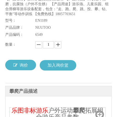
磨，抗腐蚀（户外不生锈） 【产品用途】游乐场、儿童乐园、组
合滑梯等游乐设备配套，包含：“走、跑、爬、跳、投、攀、钻、
平衡”等动作训练 【免费热线】18057703651
型号：
EN1189
产品品牌：
NUUTOO
产品编码：
6549
数量：
询价
加入询价篮
攀爬产品描述
乐图非标游乐
户外运动
攀爬
拓展组
合游乐
产品参数