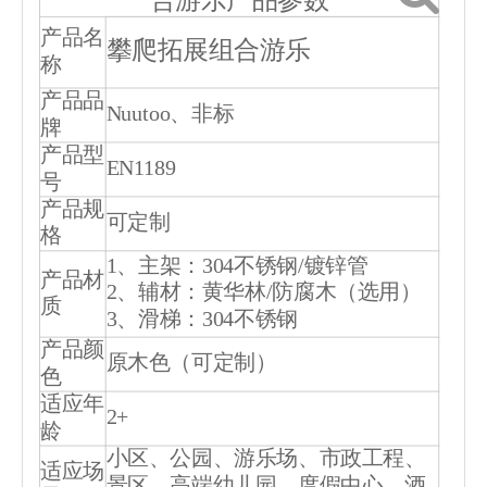
产品名
攀爬拓展组合游乐
称
产品品
Nuutoo、非标
牌
产品型
EN1189
号
产品规
可定制
格
1、主架：304不锈钢/镀锌管
产品材
2、辅材：黄华林/防腐木（选用）
质
3、滑梯：304不锈钢
产品颜
原木色（可定制）
色
适应年
2+
龄
小区、公园、游乐场、市政工程、
适应场
景区、高端幼儿园、度假中心、酒