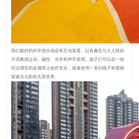
我们最好的科学游乐场设有互动装置，以有趣且引人入胜的
方式教授运动、磁性、光学和声学原理。孩子们可以在一组
经过调音的金属管上创作音乐，或者使用一系列镜子和透镜
探索光与影的无形世界。