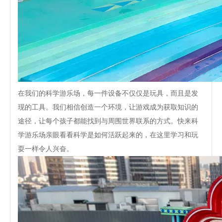
在我们的科学游乐场，每一件设备不仅仅是玩具，而且是发
现的工具。我们相信创造一个环境，让游戏成为获取知识的
途径，让每个孩子都能找到与周围世界联系的方式。快来科
学游乐场亲眼看看科学是如何活跃起来的，在这里学习和玩
耍一样令人兴奋。