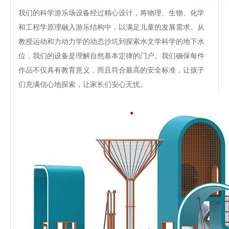
我们的科学游乐场设备经过精心设计，将物理、生物、化学
和工程学原理融入游乐结构中，以满足儿童的发展需求。从
教授运动和力动力学的动态沙坑到探索水文学科学的地下水
位，我们的设备是理解自然基本定律的门户。我们确保每件
作品不仅具有教育意义，而且符合最高的安全标准，让孩子
们充满信心地探索，让家长们安心无忧。