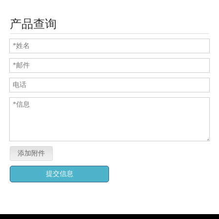
产品查询
添加附件
提交信息