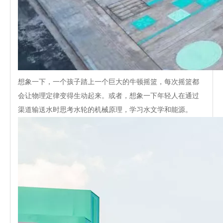
想象一下，一个孩子踏上一个巨大的牛顿摇篮，每次摇篮都
会让物理定律变得生动起来。或者，想象一下年轻人在通过
渠道输送水时思考水轮的机械原理，学习水文学和能源。