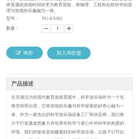
将普通的游戏时间转变为教育冒险，将物理、工程和自然科学的原
理与游戏的乐趣融为一体。
型号：
NU-KX002
数量：
询价
加入询价篮
产品描述
在充满活力的现代教育游戏景观中，科学游乐场作为一个先
锋空间而出现，它将游戏的乐趣与科学探索的好奇心融为一
体。作为一家杰出的科学游乐场设备工厂和供应商，我们致
力于打造激发想象力并培养年轻学习者心中对科学的热爱的
环境。我们的使命是创建最好的科学游乐场，让孩子们可以