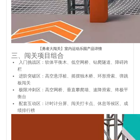
【勇者大闯关】室内运动乐园产品详情
三、闯关项目组合
入门挑战区：软体平衡木、低空网桥、钻爬隧道、障碍跨
栏
进阶突破区：高空悬浮桩、摇摆独木桥、环形滑索、弹跳
板闯关
极限冲刺区：高空网桥、垂直攀爬墙、速降滑索、终极平
衡台
配套互动区：计时计分屏、闯关打卡点、休息等候区、成
绩排行榜