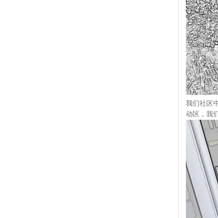
我们社区
动区，我们