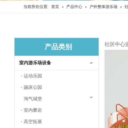
当前所在位置:
首页
»
产品中心
»
户外整体游乐场
»
社区中心
产品类别
室内游乐场设备
运动乐园
蹦床公园
淘气城堡
室内攀岩
高空拓展