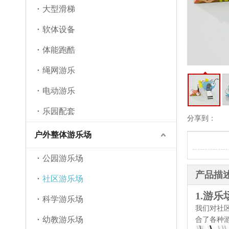
大型滑梯
软体设备
体能跑酷
绳网游乐
电动游乐
乐园配套
分享到：
户外整体游乐场
公园游乐场
产品描
社区游乐场
1.游乐
科学游乐场
我们对社
幼教游乐场
合了各种