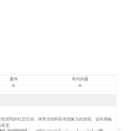
案件
常问问题
龄段居民的社交互动、体育活动和富有想象力的游戏。该布局融
和享受。