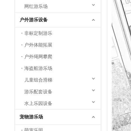
网红游乐场
户外游乐设备
非标定制游乐
户外体能拓展
户外绳网攀爬
海盗船游乐场
儿童组合滑梯
游乐配套设备
水上乐园设备
宠物游乐场
萌宠乐园