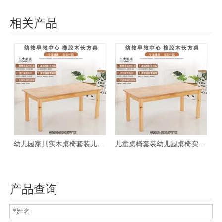
相关产品
专用长方形桌子橡木课桌椅游戏桌木质餐桌
儿童桌椅套装幼儿园桌椅实木儿童玩具桌游戏桌宝宝小桌子学习桌
幼儿园桌椅套装塑料升降正方桌多色可选宝宝学习桌椅塑料游戏桌椅
产品查询