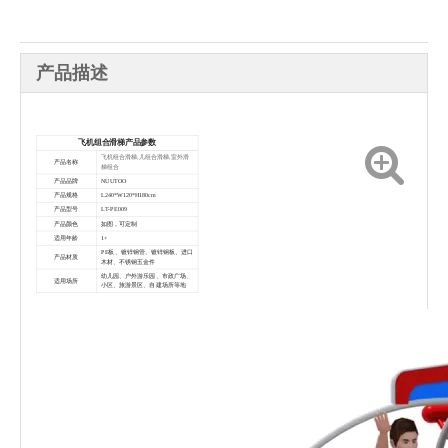
产品描述
飞机组合滑梯
产品参数
飞机组合滑梯,儿组合滑梯,室外滑
产品名称
梯组合
产品品牌
NUUTOO
产品规格
L240*W120*H180cm
产品型号
LT-PE009
产品颜色
如图，可定制
适用年龄
1+
PE板、镀锌钢管、镀锌钢板、进口
产品材质
木材、不锈钢五金件
幼儿园、户外游乐园、市政广场、
适用场所
小区、旅游景区、
自
建场所等地
运输+安装一体化服务，从整体项
目规划到产品安装全程专业团队跟
运输安装
踪服务
软包+棉布全程无忧高水平物流运
输服务，专享于产品的安全无损