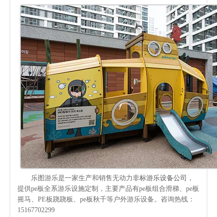
乐图游乐是一家生产和销售无动力
非标游乐设备公司
，
提供pe板全系游乐设施定制，主要产品有pe板组合滑梯、pe板
摇马、PE板跷跷板、pe板秋千等户外游乐设备。咨询热线：
15167702299