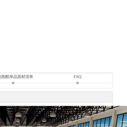
能跑酷单品器材清单
FAQ