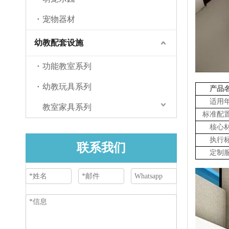
宠物器材
幼教配套设施
功能教室系列
幼教玩具系列
产品
适用
教室家具系列
标准配
核心
执行
联系我们
定制