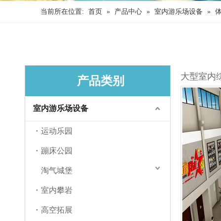
当前所在位置:
首页
»
产品中心
»
室内游乐场设备
»
大型室内
产品类别
室内游乐场设备
运动乐园
蹦床公园
淘气城堡
室内攀岩
高空拓展