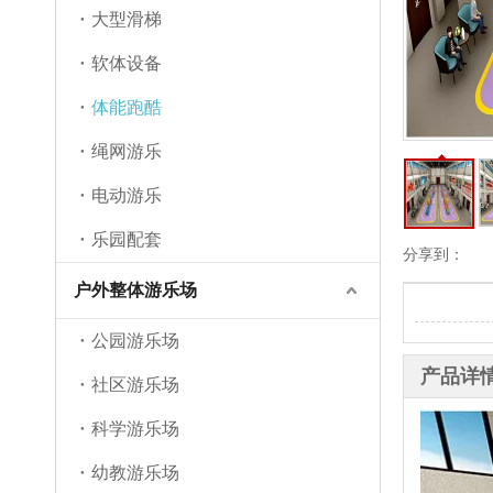
大型滑梯
软体设备
体能跑酷
绳网游乐
电动游乐
乐园配套
分享到：
户外整体游乐场
公园游乐场
产品详
社区游乐场
科学游乐场
幼教游乐场