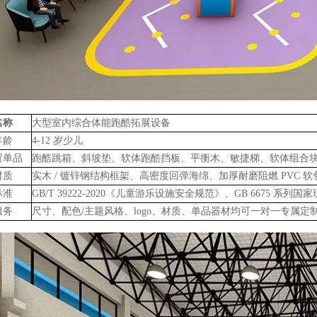
名称
大型室内综合体能跑酷拓展设备
年龄
4-12 岁少儿
置单品
跑酷跳箱、斜坡垫、软体跑酷挡板、平衡木、敏捷梯、软体组合
材质
实木 / 镀锌钢结构框架、高密度回弹海绵、加厚耐磨阻燃 PVC 软
标准
GB/T 39222-2020《儿童游乐设施安全规范》、GB 6675 系列
服务
尺寸、配色/主题风格、logo、材质、单品器材均可一对一专属定