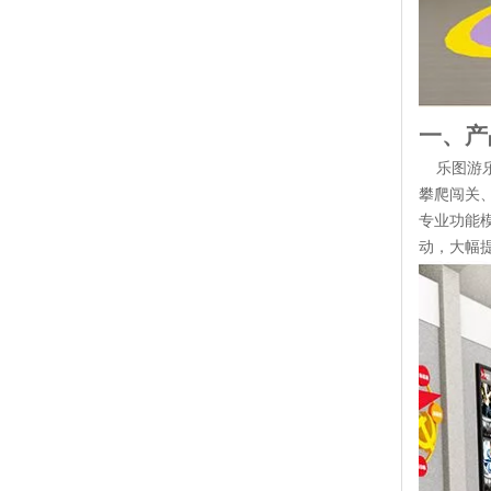
一、产
乐图游乐
攀爬闯关
专业功能
动，大幅