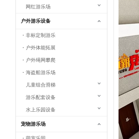
网红游乐场
户外游乐设备
非标定制游乐
户外体能拓展
户外绳网攀爬
海盗船游乐场
儿童组合滑梯
游乐配套设备
水上乐园设备
宠物游乐场
萌宠乐园