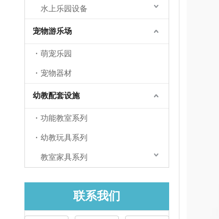
水上乐园设备
宠物游乐场
萌宠乐园
宠物器材
幼教配套设施
功能教室系列
幼教玩具系列
教室家具系列
联系我们