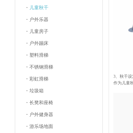
儿童秋千
户外乐器
儿童房子
户外蹦床
塑料滑梯
不锈钢滑梯
3、秋千
彩虹滑梯
作为儿童
垃圾箱
长凳和座椅
户外健身器
游乐场地面