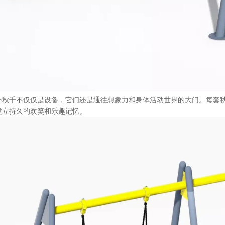
外秋千不仅仅是设备，它们还是通往想象力和身体活动世界的大门。每套
建立持久的欢笑和乐趣记忆。