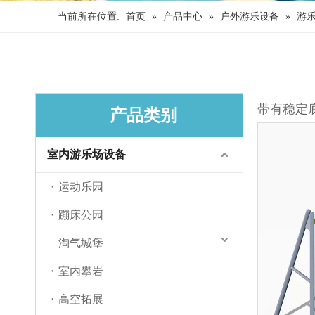
当前所在位置:
首页
»
产品中心
»
户外游乐设备
»
游
带有稳定
产品类别
室内游乐场设备
运动乐园
蹦床公园
淘气城堡
室内攀岩
高空拓展