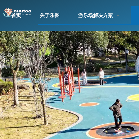
首页
关于乐图
游乐场解决方案