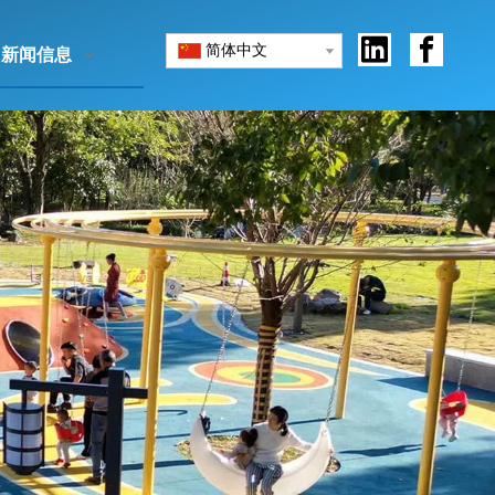
简体中文
新闻信息
联系我们