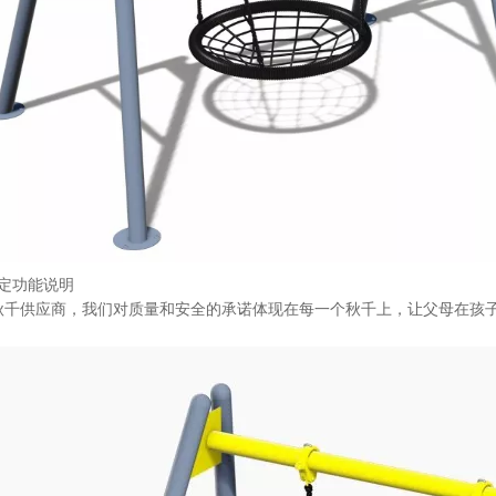
设定功能说明
秋千供应商，我们对质量和安全的承诺体现在每一个秋千上，让父母在孩