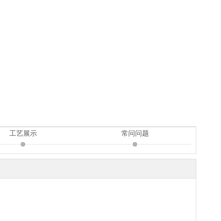
工艺展示
常问问题