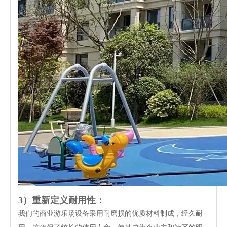
3）重新定义耐用性：
我们的商业游乐场设备采用耐磨损的优质材料制成，经久耐