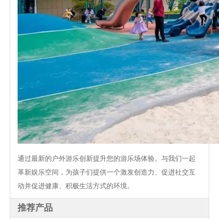
通过最新的户外游乐创新提升您的游乐场体验。与我们一起
革新娱乐空间，为孩子们提供一个激发创造力、促进社交互
动并促进健康、积极生活方式的环境。
推荐产品