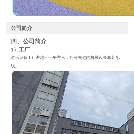
公司简介
四、公司简介
1）工厂
游乐设备工厂占地5000平方米，拥有先进的机械设备和装配
线。