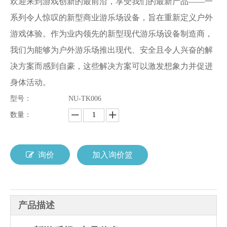
欢迎来到游戏创新的最前沿，享受我们的最新产品——一
系列令人惊叹的新型商业游乐场设备，旨在重新定义户外
游戏体验。作为业内领先的新型现代游乐场设备制造商，
我们为能够为户外游乐场推出现代、安全且令人兴奋的解
决方案而感到自豪，这些解决方案可以激发想象力并促进
身体活动。
型号：
NU-TK006
数量：
询价
加入询价篮
产品描述