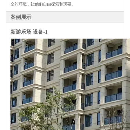
全的环境，让他们自由探索和玩耍。
案例展示
新游乐场
设备-1