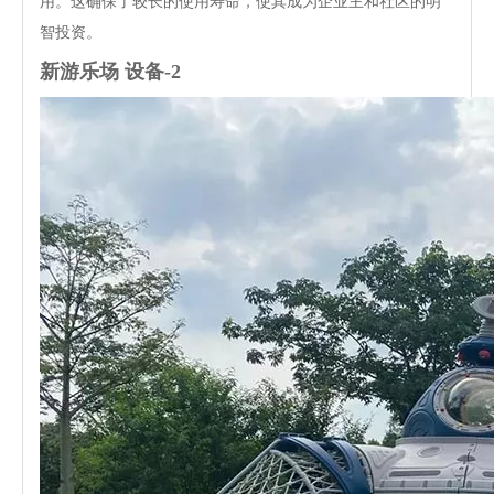
用。这确保了较长的使用寿命，使其成为企业主和社区的明
智投资。
新游乐场
设备
-2