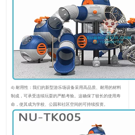
4) 耐用性：我们的新型游乐场设备采用高品质、耐用的材料
制成，可承受连续玩耍的严酷考验。这确保了较长的使用寿
命，使其成为学校、公园和社区空间的可持续投资。