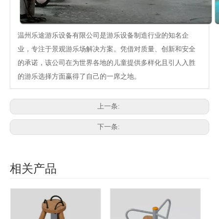
温州乐途游乐设备有限公司是游乐设备制造行业的知名企
业，专注于景观游乐场解决方案。凭借对质量、创新和安全
的承诺，该公司在为世界各地的儿童提供多样化且引人入胜
的游乐选择方面赢得了自己的一席之地。
上一条:
下一条:
相关产品