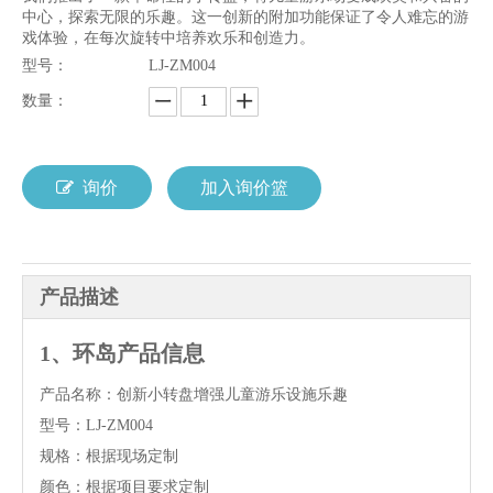
中心，探索无限的乐趣。这一创新的附加功能保证了令人难忘的游
戏体验，在每次旋转中培养欢乐和创造力。
型号：
LJ-ZM004
数量：
询价
加入询价篮
产品描述
1、环岛产品信息
产品名称：创新小转盘增强儿童游乐设施乐趣
型号：LJ-ZM004
规格：根据现场定制
颜色：根据项目要求定制