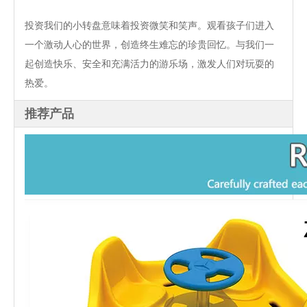
投资我们的小转盘意味着投资微笑和笑声。观看孩子们进入
一个激动人心的世界，创造终生难忘的珍贵回忆。与我们一
起创造快乐、安全和充满活力的游乐场，激发人们对玩耍的
热爱。
推荐产品