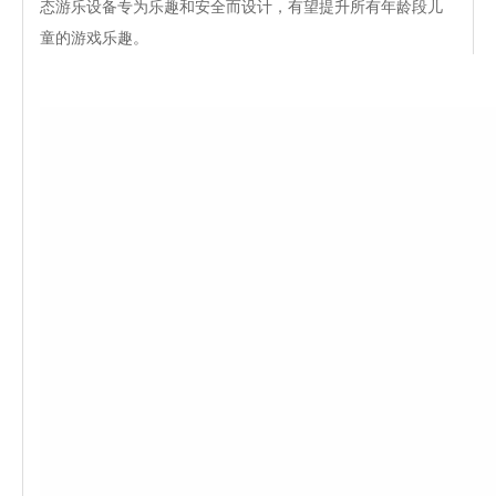
态游乐设备专为乐趣和安全而设计，有望提升所有年龄段儿
童的游戏乐趣。