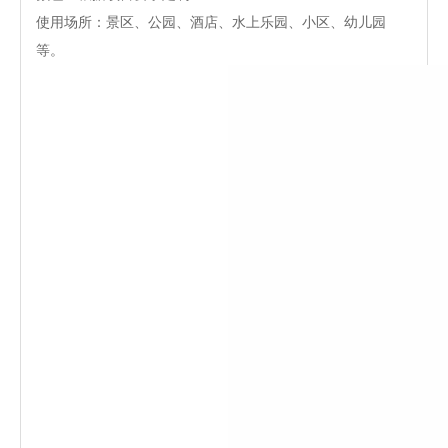
使用场所：景区、公园、酒店、水上乐园、小区、幼儿园
等。