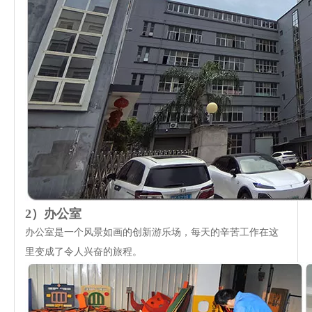
2）办公室
办公室是一个风景如画的创新游乐场，每天的辛苦工作在这
里变成了令人兴奋的旅程。