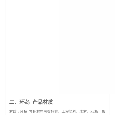
二、
环岛
产品材质
材质：环岛 常用材料有镀锌管、工程塑料、木材、PE板、镀