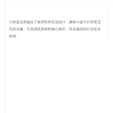
小转盘完美融合了耐用性和互动设计，确保小孩子们享受无
尽的乐趣。它采用优质材料精心制作，符合最高的行业安全
标准。