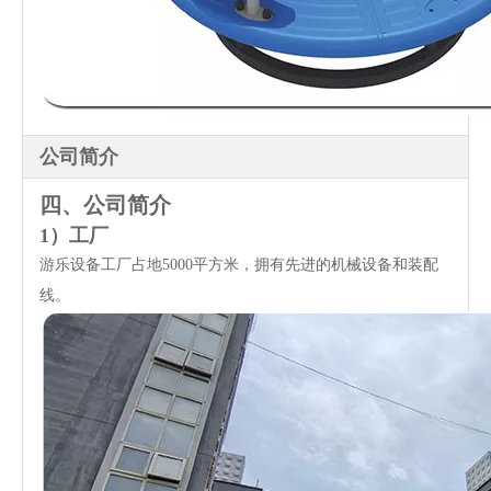
公司简介
四、公司简介
1）工厂
游乐设备工厂占地5000平方米，拥有先进的机械设备和装配
线。