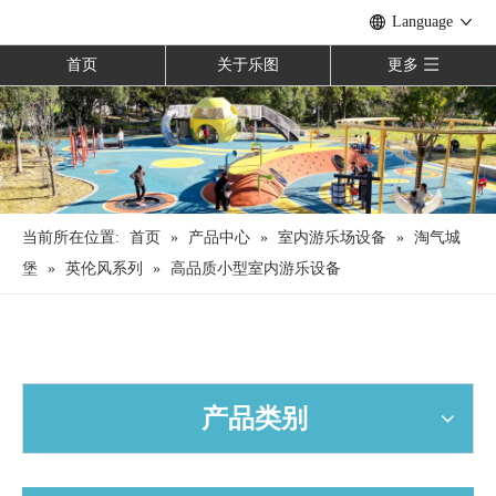
Language
首页
关于乐图
更多
当前所在位置:
首页
»
产品中心
»
室内游乐场设备
»
淘气城
堡
»
英伦风系列
»
高品质小型室内游乐设备
产品类别