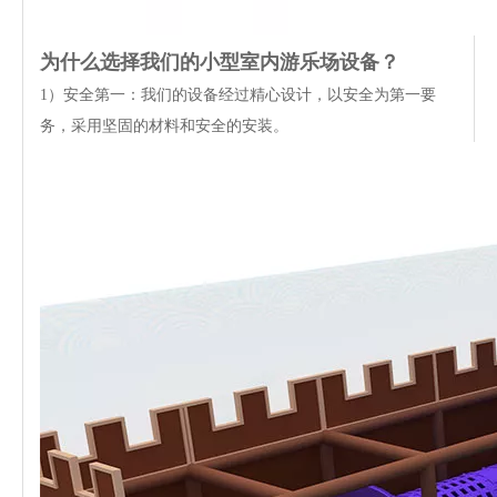
为什么选择我们的小型室内游乐场设备？
1）安全第一：我们的设备经过精心设计，以安全为第一要
务，采用坚固的材料和安全的安装。