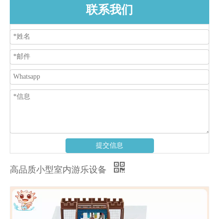
联系我们
提交信息
高品质小型室内游乐设备