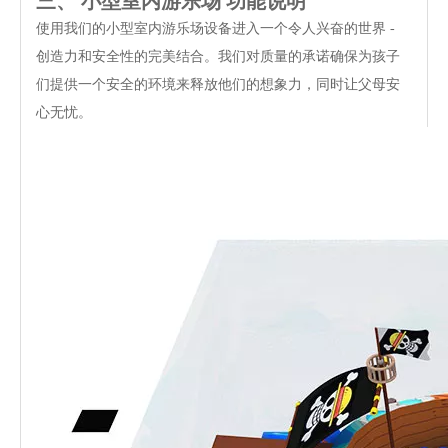
三、
小型室内游乐场
功能说明
使用我们的小型室内游乐场设备进入一个令人兴奋的世界 -
创造力和安全性的完美结合。我们对质量的承诺确保为孩子
们提供一个安全的环境来释放他们的想象力，同时让父母安
心无忧。