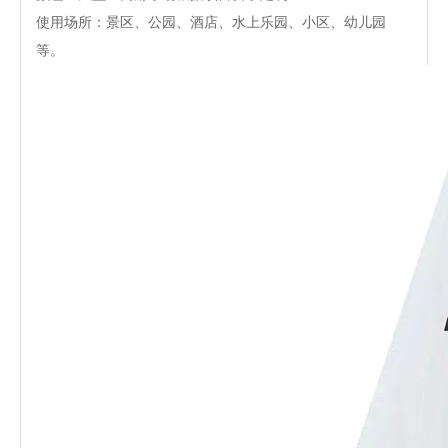
使用场所：景区、公园、酒店、水上乐园、小区、幼儿园
等。