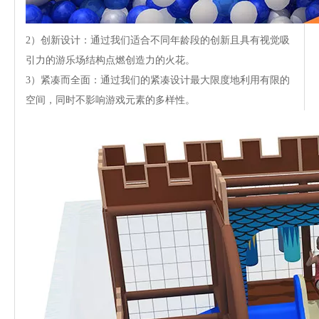
2）创新设计：通过我们适合不同年龄段的创新且具有视觉吸
引力的游乐场结构点燃创造力的火花。
3）紧凑而全面：通过我们的紧凑设计最大限度地利用有限的
空间，同时不影响游戏元素的多样性。